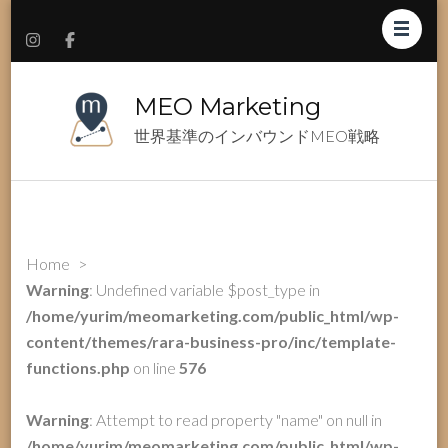
MEO Marketing
世界基準のインバウンドMEO戦略
Home
>
Warning
: Undefined variable $post_type in
/home/yurim/meomarketing.com/public_html/wp-
content/themes/rara-business-pro/inc/template-
functions.php
on line
576
Warning
: Attempt to read property "name" on null in
/home/yurim/meomarketing.com/public_html/wp-